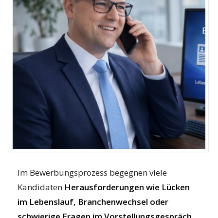
Tipps für Lücken, Wechsel und ...
Informationen - News und mehr
High Ticket Coaching
Body Mind Spirit
Karrierecoaching
Security & Coaching
Gewalt in Arztpraxen
Impressum
Datenschutzerklärung
Kontakt
Im Bewerbungsprozess begegnen viele
Kandidaten
Herausforderungen wie Lücken
im Lebenslauf, Branchenwechsel oder
schwierige Fragen im Vorstellungsgespräch
.