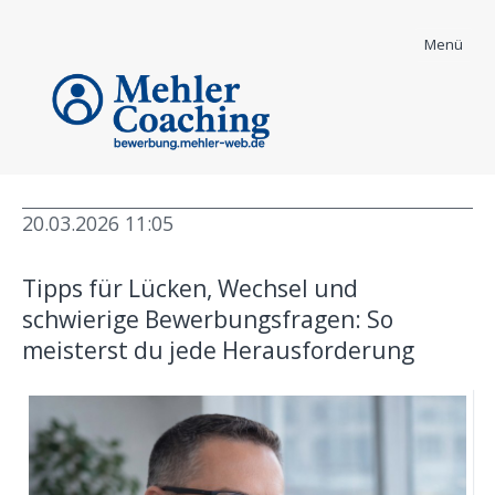
Menü
20.03.2026 11:05
Bewerber Coaching
Tipps für Lücken, Wechsel und
Bewerbungstipps
schwierige Bewerbungsfragen: So
meisterst du jede Herausforderung
Bewerbungsstrategie für mehr Einladungen
Lebenslauf optimieren
Anschreiben, das überzeugt
Vorstellungsgespräch meistern