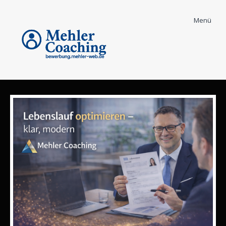
Menü
Bewerber Coaching
Informationen - News und mehr
High Ticket Coaching
Body Mind Spirit
Karrierecoaching
Security & Coaching
Gewalt in Arztpraxen