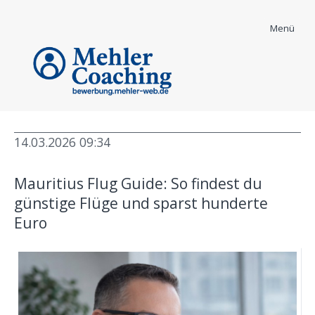
Menü
14.03.2026 09:34
Bewerber Coaching
Mauritius Flug Guide: So findest du
Informationen - News und mehr
günstige Flüge und sparst hunderte
Euro
High Ticket Coaching
Body Mind Spirit
Karrierecoaching
Security & Coaching