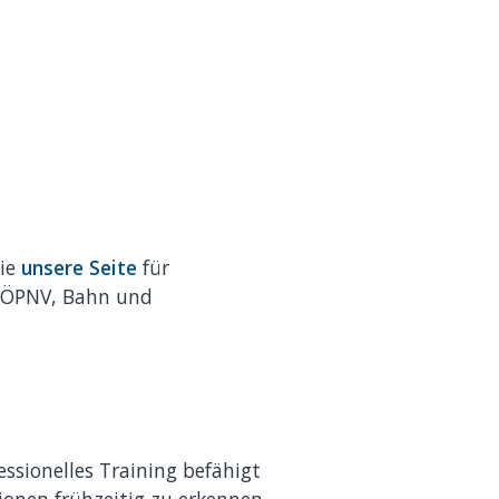
Sie
unsere Seite
für
n ÖPNV, Bahn und
essionelles Training befähigt
tionen frühzeitig zu erkennen,