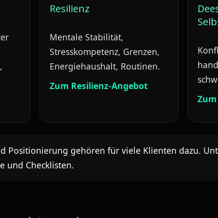
Resilienz
Dees
Selb
ter
Mentale Stabilität,
Konfl
Stresskompetenz, Grenzen,
hande
,
Energiehaushalt, Routinen.
schw
Zum Resilienz-Angebot
Zum
g
Positionierung gehören für viele Klienten dazu. Un
se und Checklisten.