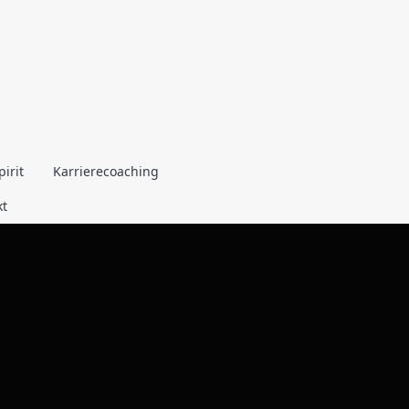
irit
Karrierecoaching
kt