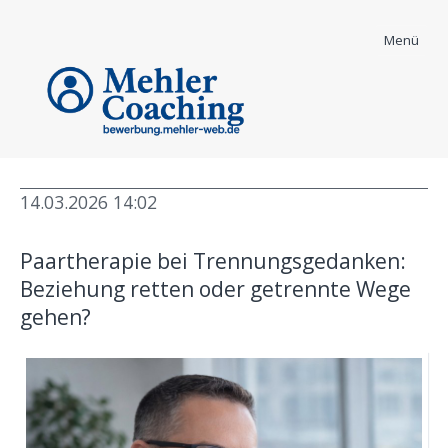
Menü
14.03.2026 14:02
Bewerber Coaching
Paartherapie bei Trennungsgedanken:
Informationen - News und mehr
Beziehung retten oder getrennte Wege
gehen?
High Ticket Coaching
Body Mind Spirit
Karrierecoaching
Security & Coaching