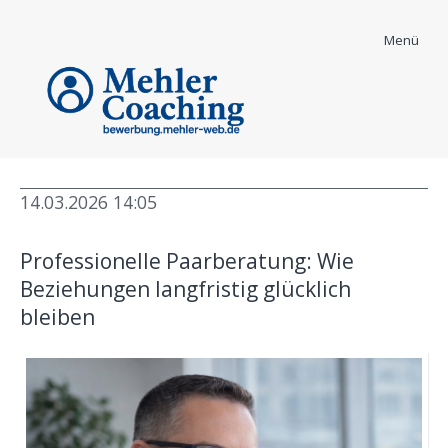
Menü
14.03.2026 14:05
Bewerber Coaching
Professionelle Paarberatung: Wie
Informationen - News und mehr
Beziehungen langfristig glücklich
bleiben
High Ticket Coaching
Body Mind Spirit
Karrierecoaching
Security & Coaching